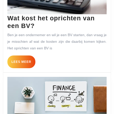
Wat kost het oprichten van
Wat
een BV?
kost
Ben je een ondernemer en wil je een BV starten, dan vraag je
het
je misschien af wat de kosten zijn die daarbij komen kijken.
oprichten
Het oprichten van een BV is
van
LEES
LEES MEER
een
MEER
BV?