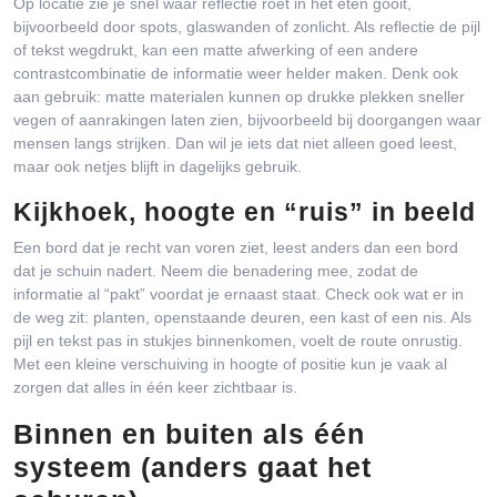
Op locatie zie je snel waar reflectie roet in het eten gooit,
bijvoorbeeld door spots, glaswanden of zonlicht. Als reflectie de pijl
of tekst wegdrukt, kan een matte afwerking of een andere
contrastcombinatie de informatie weer helder maken. Denk ook
aan gebruik: matte materialen kunnen op drukke plekken sneller
vegen of aanrakingen laten zien, bijvoorbeeld bij doorgangen waar
mensen langs strijken. Dan wil je iets dat niet alleen goed leest,
maar ook netjes blijft in dagelijks gebruik.
Kijkhoek, hoogte en “ruis” in beeld
Een bord dat je recht van voren ziet, leest anders dan een bord
dat je schuin nadert. Neem die benadering mee, zodat de
informatie al “pakt” voordat je ernaast staat. Check ook wat er in
de weg zit: planten, openstaande deuren, een kast of een nis. Als
pijl en tekst pas in stukjes binnenkomen, voelt de route onrustig.
Met een kleine verschuiving in hoogte of positie kun je vaak al
zorgen dat alles in één keer zichtbaar is.
Binnen en buiten als één
systeem (anders gaat het