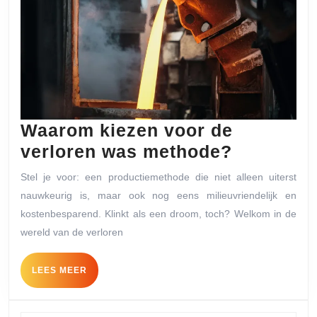
Waarom kiezen voor de
Waarom
verloren was methode?
kiezen
Stel je voor: een productiemethode die niet alleen uiterst
voor
nauwkeurig is, maar ook nog eens milieuvriendelijk en
de
kostenbesparend. Klinkt als een droom, toch? Welkom in de
verloren
wereld van de verloren
was
LEES
LEES MEER
methode
MEER