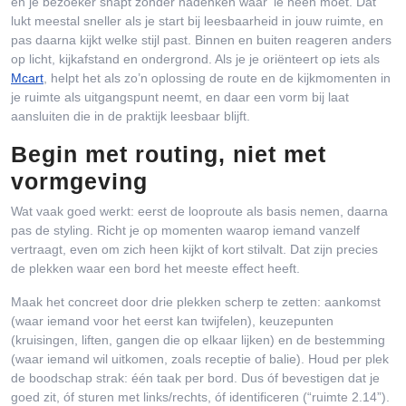
en je bezoeker snapt zonder nadenken waar ‘ie heen moet. Dat
lukt meestal sneller als je start bij leesbaarheid in jouw ruimte, en
pas daarna kijkt welke stijl past. Binnen en buiten reageren anders
op licht, kijkafstand en ondergrond. Als je je oriënteert op iets als
Mcart
, helpt het als zo’n oplossing de route en de kijkmomenten in
je ruimte als uitgangspunt neemt, en daar een vorm bij laat
aansluiten die in de praktijk leesbaar blijft.
Begin met routing, niet met
vormgeving
Wat vaak goed werkt: eerst de looproute als basis nemen, daarna
pas de styling. Richt je op momenten waarop iemand vanzelf
vertraagt, even om zich heen kijkt of kort stilvalt. Dat zijn precies
de plekken waar een bord het meeste effect heeft.
Maak het concreet door drie plekken scherp te zetten: aankomst
(waar iemand voor het eerst kan twijfelen), keuzepunten
(kruisingen, liften, gangen die op elkaar lijken) en de bestemming
(waar iemand wil uitkomen, zoals receptie of balie). Houd per plek
de boodschap strak: één taak per bord. Dus óf bevestigen dat je
goed zit, óf sturen met links/rechts, óf identificeren (“ruimte 2.14”).