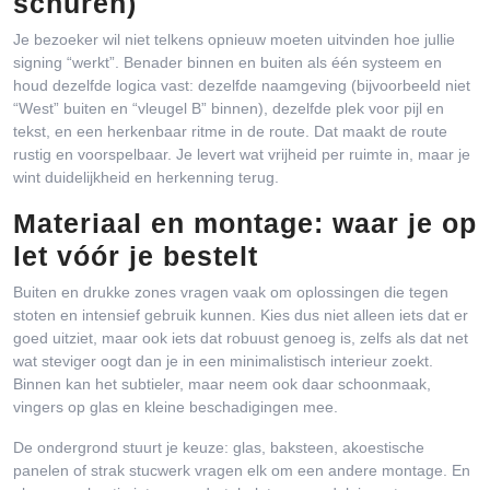
schuren)
Je bezoeker wil niet telkens opnieuw moeten uitvinden hoe jullie
signing “werkt”. Benader binnen en buiten als één systeem en
houd dezelfde logica vast: dezelfde naamgeving (bijvoorbeeld niet
“West” buiten en “vleugel B” binnen), dezelfde plek voor pijl en
tekst, en een herkenbaar ritme in de route. Dat maakt de route
rustig en voorspelbaar. Je levert wat vrijheid per ruimte in, maar je
wint duidelijkheid en herkenning terug.
Materiaal en montage: waar je op
let vóór je bestelt
Buiten en drukke zones vragen vaak om oplossingen die tegen
stoten en intensief gebruik kunnen. Kies dus niet alleen iets dat er
goed uitziet, maar ook iets dat robuust genoeg is, zelfs als dat net
wat steviger oogt dan je in een minimalistisch interieur zoekt.
Binnen kan het subtieler, maar neem ook daar schoonmaak,
vingers op glas en kleine beschadigingen mee.
De ondergrond stuurt je keuze: glas, baksteen, akoestische
panelen of strak stucwerk vragen elk om een andere montage. En