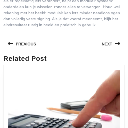
als er regelmatig iets verandert, helpt een modulair systeem:
onderdelen kun je wisselen zonder alles te vervangen. Houd wel
rekening met het beeld: modulair kan iets minder naadloos ogen
dan volledig vaste signing. Als je dat vooraf meeneemt, blijft het
eindresultaat rustig in beeld én praktisch in gebruik.
Bericht
PREVIOUS
NEXT
navigatie
Related Post
Previous
Next
post:
post: