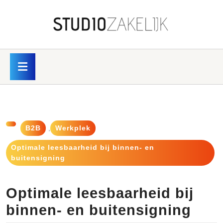
Skip
to
content
Skip
to
content
Open
Button
B2B
,
Werkplek
Optimale leesbaarheid bij binnen- en
buitensigning
Optimale leesbaarheid bij
binnen- en buitensigning