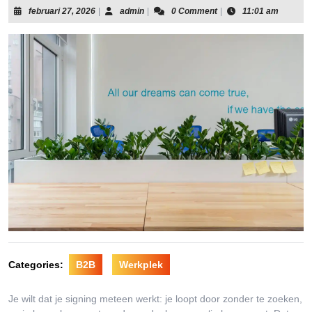
februari
admin
februari 27, 2026
|
admin
|
0 Comment
|
11:01 am
27,
2026
Categories:
B2B
Werkplek
Je wilt dat je signing meteen werkt: je loopt door zonder te zoeken,