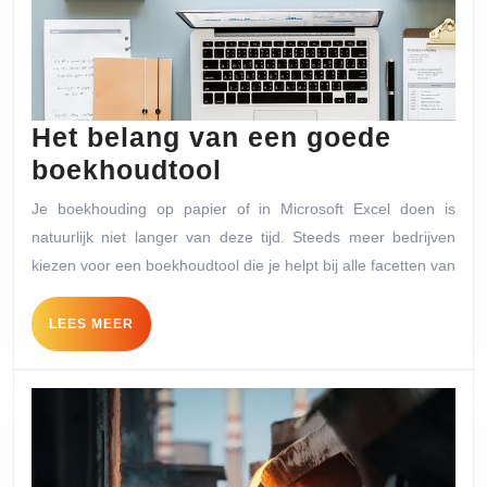
Het belang van een goede
Het
boekhoudtool
belang
Je boekhouding op papier of in Microsoft Excel doen is
van
natuurlijk niet langer van deze tijd. Steeds meer bedrijven
een
kiezen voor een boekhoudtool die je helpt bij alle facetten van
goede
LEES
LEES MEER
boekhoudtool
MEER