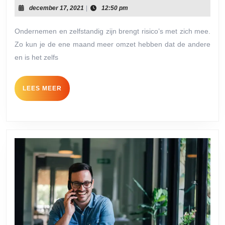
wat
december
december 17, 2021
|
12:50 pm
min
17,
2021
ink
Ondernemen en zelfstandig zijn brengt risico’s met zich mee.
Zo kun je de ene maand meer omzet hebben dat de andere
als
en is het zelfs
zzp
Zo
LEES
LEES MEER
van
MEER
je
dit
op!