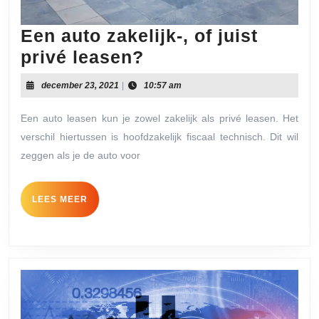
Een auto zakelijk-, of juist
Een
privé leasen?
auto
december
december 23, 2021
|
10:57 am
zakelijk-,
23,
2021
of
Een auto leasen kun je zowel zakelijk als privé leasen. Het
verschil hiertussen is hoofdzakelijk fiscaal technisch. Dit wil
juist
zeggen als je de auto voor
privé
leasen?
LEES
LEES MEER
MEER