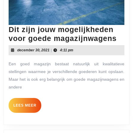
Dit zijn jouw mogelijkheden
Dit
voor goede magazijnwagens
zijn
december
december 30, 2021
|
4:11 pm
jou
30,
2021
mog
Een goed magazijn bestaat natuurlijk uit kwalitatieve
stellingen waarmee je verschillende goederen kunt opslaan.
voo
Maar het is ook erg belangrijk om goede magazijnwagens en
goe
andere
mag
LEES
LEES MEER
MEER