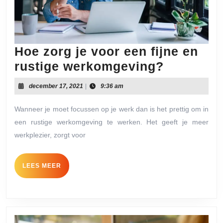
Hoe zorg je voor een fijne en
Hoe
rustige werkomgeving?
zorg
december
december 17, 2021
|
9:36 am
je
17,
2021
voor
Wanneer je moet focussen op je werk dan is het prettig om in
een rustige werkomgeving te werken. Het geeft je meer
een
werkplezier, zorgt voor
fijne
en
LEES
LEES MEER
rustige
MEER
werkomg