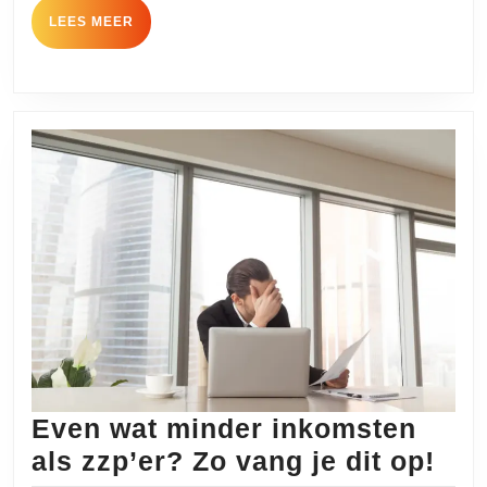
LEES
LEES MEER
nog?
MEER
Even wat minder inkomsten
Eve
als zzp’er? Zo vang je dit op!