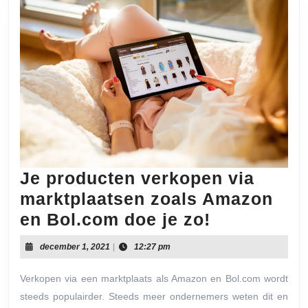
Je producten verkopen via
marktplaatsen zoals Amazon
Je
en Bol.com doe je zo!
producten
december
december 1, 2021
|
12:27 pm
verkopen
1,
2021
via
Verkopen via een marktplaats als Amazon en Bol.com wordt
steeds populairder. Steeds meer ondernemers weten dit en
marktplaat