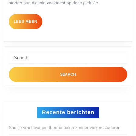
starten hun digitale zoektocht op deze plek. Je
zoals
Amazon
LEES
LEES MEER
en
MEER
Bol.com
doe
je
Search
zo!
for:
Recente berichten
Snel je vrachtwagen theorie halen zonder weken studeren