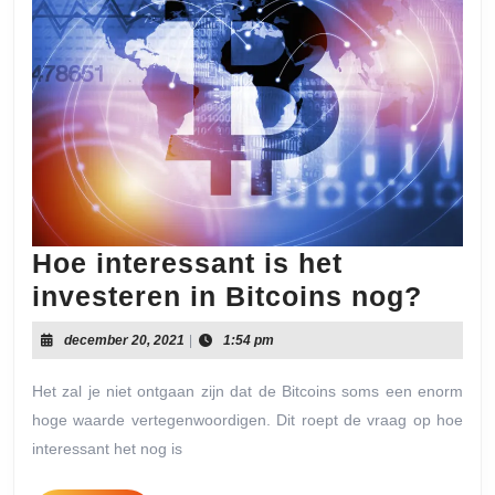
Hoe interessant is het
Hoe
investeren in Bitcoins nog?
inter
december
december 20, 2021
|
1:54 pm
is
20,
2021
het
Het zal je niet ontgaan zijn dat de Bitcoins soms een enorm
hoge waarde vertegenwoordigen. Dit roept de vraag op hoe
inve
interessant het nog is
in
Bitco