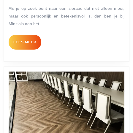
verhaal
2023
achter
Als je op zoek bent naar een sieraad dat niet alleen mooi,
maar ook persoonlijk en betekenisvol is, dan ben je bij
de
Minitials aan het
unieke
sieraden
LEES
LEES MEER
van
MEER
18
karaat
goud