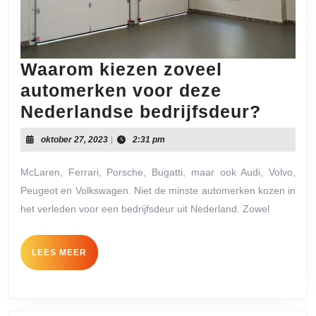
Waarom kiezen zoveel
automerken voor deze
Waar
Nederlandse bedrijfsdeur?
kieze
oktober
oktober 27, 2023
|
2:31 pm
zovee
27,
2023
autom
McLaren, Ferrari, Porsche, Bugatti, maar ook Audi, Volvo,
Peugeot en Volkswagen. Niet de minste automerken kozen in
voor
het verleden voor een bedrijfsdeur uit Nederland. Zowel
deze
Neder
LEES
LEES MEER
bedri
MEER