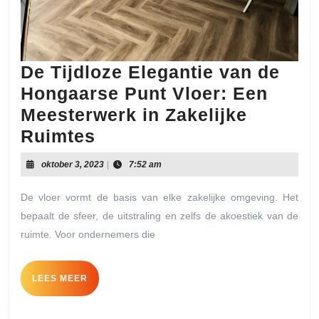
De Tijdloze Elegantie van de
Hongaarse Punt Vloer: Een
Meesterwerk in Zakelijke
De
Ruimtes
Tijdloze
oktober
oktober 3, 2023
|
7:52 am
Elegantie
3,
2023
van
De vloer vormt de basis van elke zakelijke omgeving. Het
bepaalt de sfeer, de uitstraling en zelfs de akoestiek van de
de
ruimte. Voor ondernemers die
Hongaarse
Punt
LEES
LEES MEER
Vloer:
MEER
Een