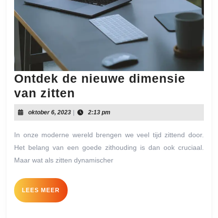
Ontdek de nieuwe dimensie
Ontdek
van zitten
de
oktober
oktober 6, 2023
|
2:13 pm
nieuwe
6,
2023
dimensie
In onze moderne wereld brengen we veel tijd zittend door.
Het belang van een goede zithouding is dan ook cruciaal.
van
Maar wat als zitten dynamischer
zitten
LEES
LEES MEER
MEER