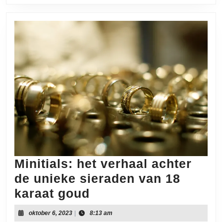
Minitials: het verhaal achter
de unieke sieraden van 18
Minitials:
karaat goud
het
oktober
oktober 6, 2023
|
8:13 am
6,