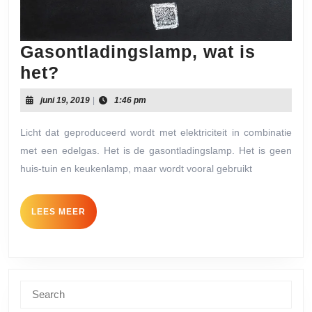
Gasontladingslamp, wat is
Gasontladingslamp,
het?
wat
juni
juni 19, 2019
|
1:46 pm
is
19,
2019
het?
Licht dat geproduceerd wordt met elektriciteit in combinatie
met een edelgas. Het is de gasontladingslamp. Het is geen
huis-tuin en keukenlamp, maar wordt vooral gebruikt
LEES
LEES MEER
MEER
Search
for: