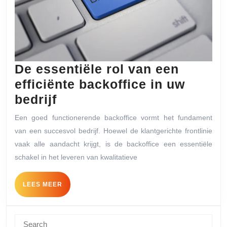
De essentiële rol van een
efficiënte backoffice in uw
De
bedrijf
essentiële
Een goed functionerende backoffice vormt het fundament
rol
van een succesvol bedrijf. Hoewel de klantgerichte frontlinie
van
vaak alle aandacht krijgt, is de backoffice een essentiële
een
schakel in het leveren van kwalitatieve
efficiënte
LEES
LEES MEER
backoffice
MEER
in
uw
Search