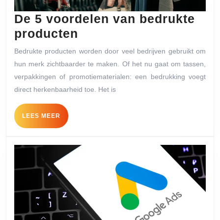
De 5 voordelen van bedrukte
De
producten
5
Bedrukte producten worden door veel bedrijven gebruikt om
voordelen
hun merk zichtbaarder te maken. Of het nu gaat om tassen,
van
verpakkingen of promotiematerialen: een bedrukking voegt
bedrukte
direct herkenbaarheid toe. Het is
producten
LEES
LEES MEER
MEER