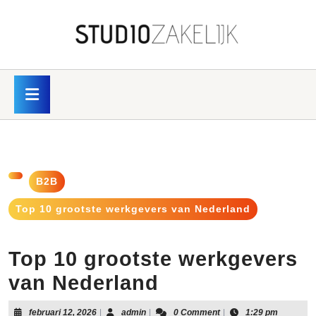
Skip
to
content
Skip
to
content
Open
Button
B2B
Top 10 grootste werkgevers van Nederland
Top 10 grootste werkgevers
van Nederland
februari
admin
februari 12, 2026
|
admin
|
0 Comment
|
1:29 pm