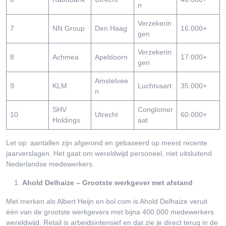
n
Verzekerin
7
NN Group
Den Haag
16.000+
gen
Verzekerin
8
Achmea
Apeldoorn
17.000+
gen
Amstelvee
9
KLM
Luchtvaart
35.000+
n
SHV
Conglomer
10
Utrecht
60.000+
Holdings
aat
Let op: aantallen zijn afgerond en gebaseerd op meest recente
jaarverslagen. Het gaat om wereldwijd personeel, niet uitsluitend
Nederlandse medewerkers.
Ahold Delhaize – Grootste werkgever met afstand
Met merken als Albert Heijn en bol.com is Ahold Delhaize veruit
één van de grootste werkgevers met bijna 400.000 medewerkers
wereldwijd. Retail is arbeidsintensief en dat zie je direct terug in de