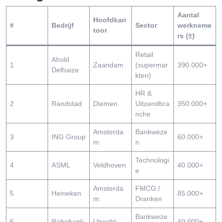
Aantal
Hoofdkan
#
Bedrijf
Sector
werkneme
toor
rs (±)
Retail
Ahold
1
Zaandam
(supermar
390.000+
Delhaize
kten)
HR &
2
Randstad
Diemen
Uitzendbra
350.000+
nche
Amsterda
Bankweze
3
ING Group
60.000+
m
n
Technologi
4
ASML
Veldhoven
40.000+
e
Amsterda
FMCG /
5
Heineken
85.000+
m
Dranken
Bankweze
6
Rabobank
Utrecht
40.000+