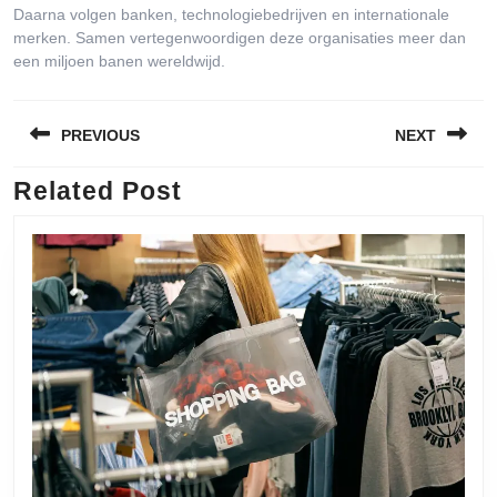
Daarna volgen banken, technologiebedrijven en internationale
merken. Samen vertegenwoordigen deze organisaties meer dan
een miljoen banen wereldwijd.
Bericht
PREVIOUS
NEXT
navigatie
Related Post
Previous
Next
post:
post: