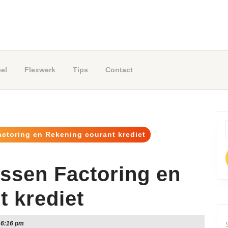
el
Flexwerk
Tips
Contact
actoring en Rekening courant krediet
f
ussen Factoring en
 krediet
6:16 pm