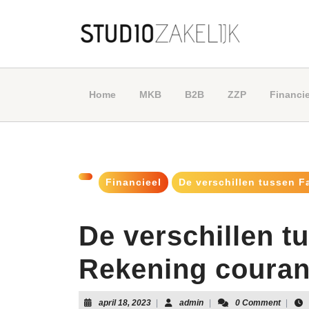
Skip
to
content
Skip
to
content
Home
MKB
B2B
ZZP
Financie
Financieel
De verschillen tussen F
De verschillen t
Rekening courant
april
admin
april 18, 2023
|
admin
|
0 Comment
|