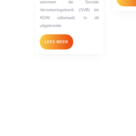
wanneer de Sociale
AOW
Verzekeringsbank (SVB) de
uitbetaald
AOW uitbetaalt. In dit
in
uitgebreide
2026?
LEES
LEES MEER
MEER