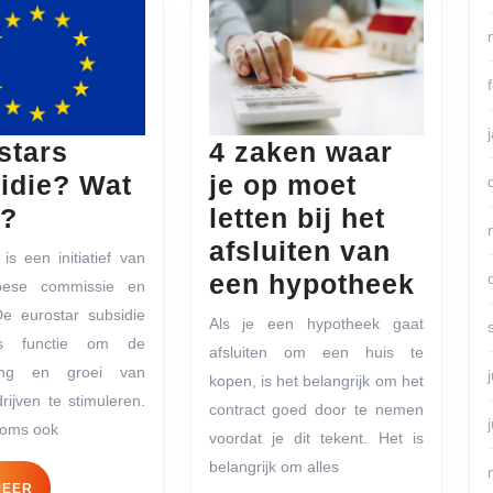
stars
4 zaken waar
idie? Wat
je op moet
Eurostars
t?
letten bij het
Subsidie?
afsluiten van
is een initiatief van
Wat
4
een hypotheek
pese commissie en
is
zake
e eurostar subsidie
Als je een hypotheek gaat
dit?
waar
ls functie om de
afsluiten om een ​​huis te
ling en groei van
je
kopen, is het belangrijk om het
rijven te stimuleren.
op
contract goed door te nemen
 soms ook
voordat je dit tekent. Het is
moet
belangrijk om alles
letten
LEES
MEER