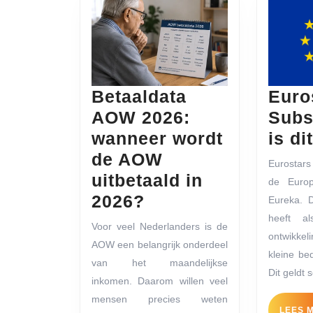
Betaaldata
Euro
AOW 2026:
Subs
wanneer wordt
is di
de AOW
Eurostars 
uitbetaald in
de Euro
Betaaldata
2026?
Eureka. D
AOW
heeft a
Voor veel Nederlanders is de
ontwikke
2026:
AOW een belangrijk onderdeel
kleine bed
wanneer
van het maandelijkse
Dit geldt
wordt
inkomen. Daarom willen veel
mensen precies weten
de
LEES 