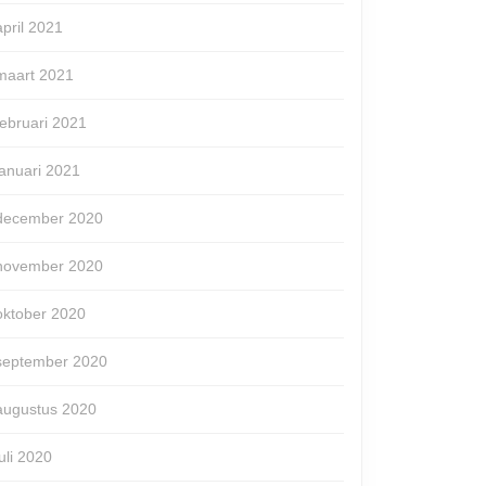
april 2021
maart 2021
iten
februari 2021
januari 2021
theek
december 2020
november 2020
oktober 2020
september 2020
augustus 2020
juli 2020