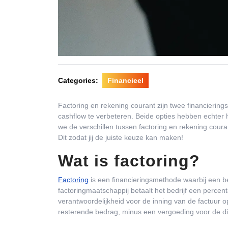
Categories:
Financieel
Factoring en rekening courant zijn twee financierin
cashflow te verbeteren. Beide opties hebben echter h
we de verschillen tussen factoring en rekening coura
Dit zodat jij de juiste keuze kan maken!
Wat is factoring?
Factoring
is een financieringsmethode waarbij een be
factoringmaatschappij betaalt het bedrijf een perc
verantwoordelijkheid voor de inning van de factuur op
resterende bedrag, minus een vergoeding voor de di