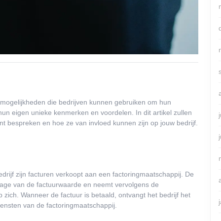
gsmogelijkheden die bedrijven kunnen gebruiken om hun
un eigen unieke kenmerken en voordelen. In dit artikel zullen
nt bespreken en hoe ze van invloed kunnen zijn op jouw bedrijf.
drijf zijn facturen verkoopt aan een factoringmaatschappij. De
entage van de factuurwaarde en neemt vervolgens de
 zich. Wanneer de factuur is betaald, ontvangt het bedrijf het
ensten van de factoringmaatschappij.