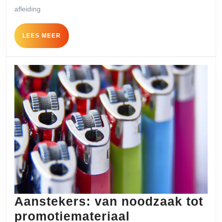
kantoor:
afleiding
wat
LEES
LEES MEER
komt
MEER
daar
allemaal
bij
kijken?
Aanstekers: van noodzaak tot
Aanstekers:
promotiemateriaal