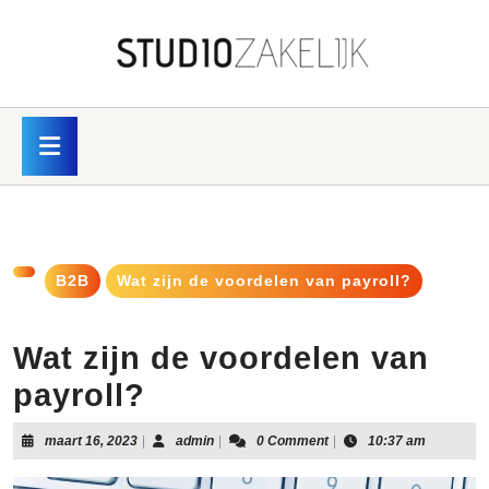
Skip
to
content
Skip
to
content
Open
Button
B2B
Wat zijn de voordelen van payroll?
Wat zijn de voordelen van
payroll?
maart
admin
maart 16, 2023
|
admin
|
0 Comment
|
10:37 am
16,
2023