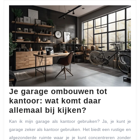
post:
post:
Je garage ombouwen tot
kantoor: wat komt daar
Je
allemaal bij kijken?
garage
Kan ik mijn garage als kantoor gebruiken? Ja, je kunt je
ombouwen
garage zeker als kantoor gebruiken. Het biedt een rustige en
tot
afgezonderde ruimte waar je je kunt concentreren zonder