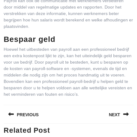
Payroll kan ook de communicatie met werknemers verbeteren
door middel van regelmatige updates en rapporten. Door het
verstrekken van deze informatie, kunnen werknemers beter
begrijpen hoe hun salaris wordt berekend en welke afhoudingen er
plaatsvinden.
Bespaar geld
Hoewel het uitbesteden van payroll aan een professioneel bedrijf
een extra kostenpost lijkt te zijn, kan het uiteindelijk geld besparen
voor uw bedrijf. Door payroll uit te besteden, kunt u besparen op
de kosten van payroll-software en -systemen, evenals de tijd en
middelen die nodig zijn om het proces handmatig uit te voeren.
Bovendien kan een professioneel payroll-bedrijf u helpen geld te
besparen door u te helpen voldoen aan alle wettelijke vereisten en
het verminderen van fouten en risico’s.
Bericht
PREVIOUS
NEXT
navigatie
Related Post
Previous
Next