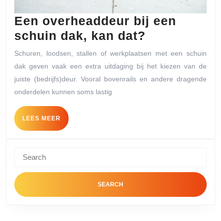
Een overheaddeur bij een
Een
schuin dak, kan dat?
overheadde
Schuren, loodsen, stallen of werkplaatsen met een schuin
bij
dak geven vaak een extra uitdaging bij het kiezen van de
een
juiste (bedrijfs)deur. Vooral bovenrails en andere dragende
schuin
onderdelen kunnen soms lastig
dak,
LEES
LEES MEER
kan
MEER
dat?
Search
for: