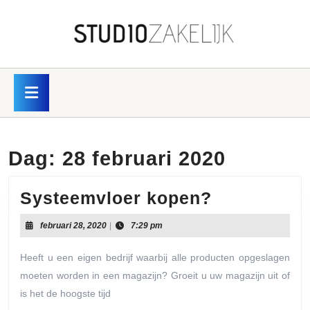
Skip
to
content
Skip
to
content
Open
Button
Dag:
28 februari 2020
Systeemvl
Systeemvloer kopen?
kopen?
februari
februari 28, 2020
|
7:29 pm
28,
2020
Heeft u een eigen bedrijf waarbij alle producten opgeslagen
moeten worden in een magazijn? Groeit u uw magazijn uit of
is het de hoogste tijd