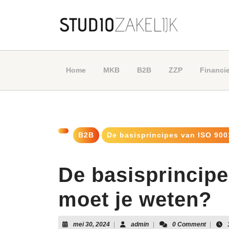
Skip
to
content
Skip
to
content
Home
MKB
B2B
ZZP
Financie
B2B
De basisprincipes van ISO 900
De basisprincipe
moet je weten?
mei
admin
mei 30, 2024
|
admin
|
0 Comment
|