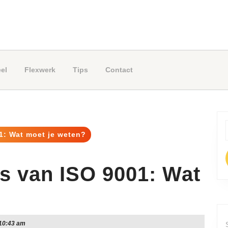
el
Flexwerk
Tips
Contact
1: Wat moet je weten?
f
s van ISO 9001: Wat
10:43 am