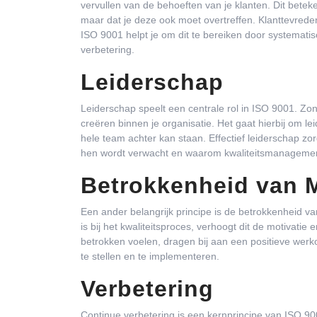
vervullen van de behoeften van je klanten. Dit betek
maar dat je deze ook moet overtreffen. Klanttevredenh
ISO 9001 helpt je om dit te bereiken door systemati
verbetering.
Leiderschap
Leiderschap speelt een centrale rol in ISO 9001. Zond
creëren binnen je organisatie. Het gaat hierbij om le
hele team achter kan staan. Effectief leiderschap zor
hen wordt verwacht en waarom kwaliteitsmanagement 
Betrokkenheid van 
Een ander belangrijk principe is de betrokkenheid 
is bij het kwaliteitsproces, verhoogt dit de motivat
betrokken voelen, dragen bij aan een positieve wer
te stellen en te implementeren.
Verbetering
Continue verbetering is een kernprincipe van ISO 90