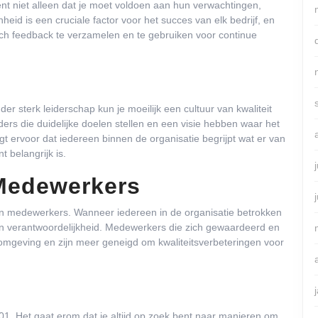
ent niet alleen dat je moet voldoen aan hun verwachtingen,
eid is een cruciale factor voor het succes van elk bedrijf, en
sch feedback te verzamelen en te gebruiken voor continue
er sterk leiderschap kun je moeilijk een cultuur van kwaliteit
iders die duidelijke doelen stellen en een visie hebben waar het
gt ervoor dat iedereen binnen de organisatie begrijpt wat er van
belangrijk is.
Medewerkers
van medewerkers. Wanneer iedereen in de organisatie betrokken
ie en verantwoordelijkheid. Medewerkers die zich gewaardeerd en
komgeving en zijn meer geneigd om kwaliteitsverbeteringen voor
01. Het gaat erom dat je altijd op zoek bent naar manieren om