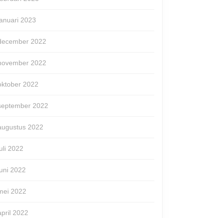
januari 2023
december 2022
november 2022
oktober 2022
september 2022
opjes:
augustus 2022
ieve
juli 2022
bord
juni 2022
mei 2022
april 2022