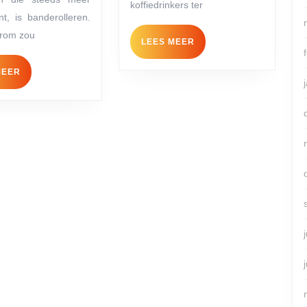
de
koffiedrinkers ter
nt, is banderolleren.
verpakkingsindustrie
rom zou
LEES
LEES MEER
MEER
LEES
MEER
MEER
ratie