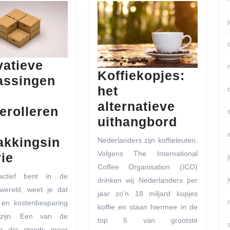
vatieve
Koffiekopjes:
assingen
het
alternatieve
erolleren
Koffiek
uithangbord
het
akkingsin
Nederlanders zijn koffieleuten.
alternat
Volgens The International
Innovatieve
rie
uithang
Coffee Organisation (ICO)
toepassingen
actief bent in de
drinken wij Nederlanders per
van
 wereld, weet je dat
jaar zo’n 18 miljard kopjes
banderolleren
ie en kostenbesparing
koffie en staan hiermee in de
r:
in
 zijn. Een van de
top 5 van grootste
en die steeds meer