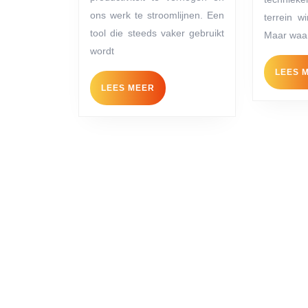
ontdek
ons werk te stroomlijnen. Een
de
terrein wi
tool die steeds vaker gebruikt
Maar waa
wereld
wordt
van
LEES 
mobiele
LEES
LEES MEER
urenregist
MEER