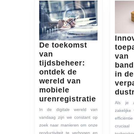
Inno
De toekomst
toep
van
van
tijdsbeheer:
band
ontdek de
in de
wereld van
verp
mobiele
dust
De
urenregistratie
Als je 
toekomst
In de digitale wereld van
zakelijke
van
vandaag zijn we constant op
efficiënt
tijdsbehee
zoek naar manieren om onze
cruciaal
productiviteit te verhogen en
techniek