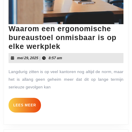
Waarom een ergonomische
bureaustoel onmisbaar is op
Waarom
elke werkplek
een
mei
mei 29, 2025
|
8:57 am
ergonomische
29,
2025
bureaustoel
Langdurig zitten is op veel kantoren nog altijd de norm, maar
het is allang geen geheim meer dat dit op lange termijn
onmisbaar
serieuze gevolgen kan
is
op
LEES
LEES MEER
elke
MEER
werkplek