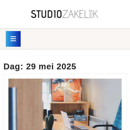
Skip
to
content
Skip
to
content
Open
Button
Dag:
29 mei 2025