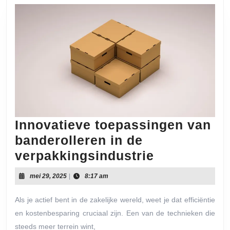
Innovatieve toepassingen van
banderolleren in de
Innovatieve
verpakkingsindustrie
toepassing
mei
mei 29, 2025
|
8:17 am
van
29,
2025
banderolle
Als je actief bent in de zakelijke wereld, weet je dat efficiëntie
en kostenbesparing cruciaal zijn. Een van de technieken die
in
steeds meer terrein wint,