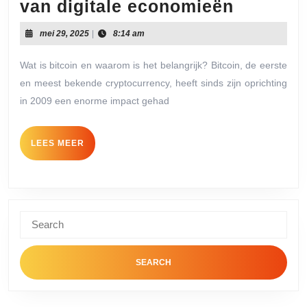
Bitcoin’
van digitale economieën
rol
mei
mei 29, 2025
|
8:14 am
in
29,
2025
de
Wat is bitcoin en waarom is het belangrijk? Bitcoin, de eerste
en meest bekende cryptocurrency, heeft sinds zijn oprichting
toekoms
in 2009 een enorme impact gehad
van
digitale
LEES
LEES MEER
econom
MEER
Search
for: