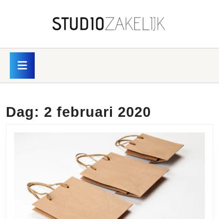
Skip
to
content
Skip
to
content
Open
Button
Dag:
2 februari 2020