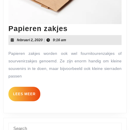
Papieren
Papieren zakjes
zakjes
februari
februari 2, 2020
|
9:16 am
2,
2020
Papieren zakjes worden ook wel fournitourenzakjes of
sourvenirzakjes genoemd. Ze zijn enorm handig om kleine
souvenirs in te doen, maar bijvoorbeeld ook kleine sierraden
passen
LEES
LEES MEER
MEER
Search